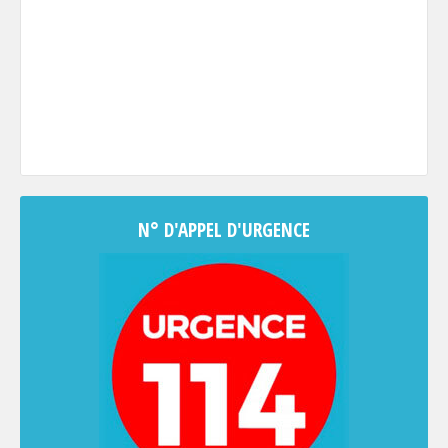
N° D'APPEL D'URGENCE