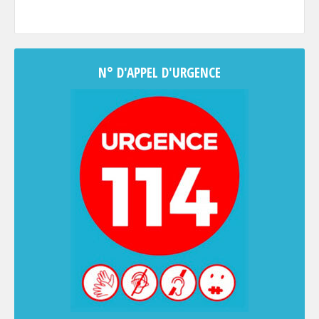
N° D'APPEL D'URGENCE