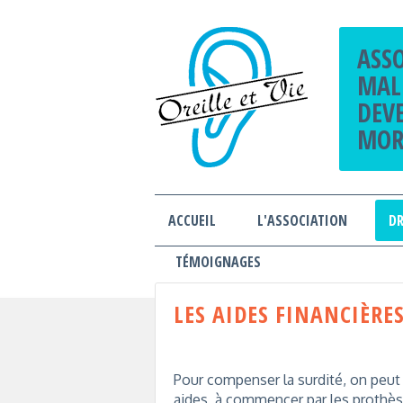
ASS
MAL
DEV
MOR
ACCUEIL
L'ASSOCIATION
DR
TÉMOIGNAGES
LES AIDES FINANCIÈRES
Pour compenser la surdité, on peut
aides, à commencer par les prothès