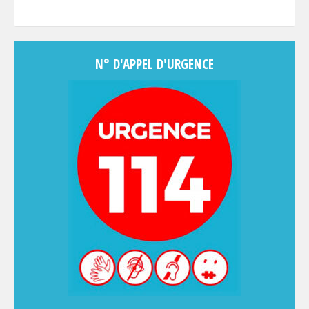
N° D'APPEL D'URGENCE